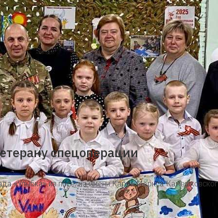
етерану спецоперации
ада «Улыбка» из посёлка имени Карла Маркса Камешковског