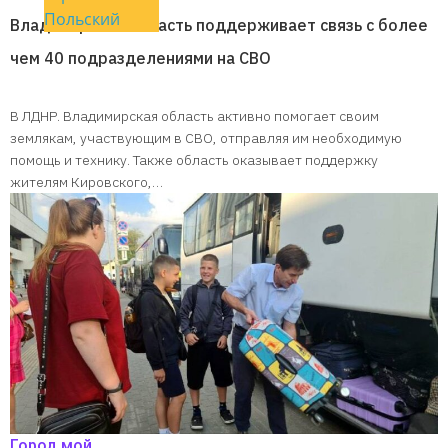
Польский
Владимирская область поддерживает связь с более
чем 40 подразделениями на СВО
В ЛДНР. Владимирская область активно помогает своим
землякам, участвующим в СВО, отправляя им необходимую
помощь и технику. Также область оказывает поддержку
жителям Кировского,…
Город мой