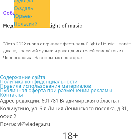
Судогда
Суздаль
События
Юрьев-
Польский
Медовый Спас на Flight of music
“Лето 2022 снова открывает фестиваль Flight of Music – полёт
джаза, красивой музыки и рокот двигателей самолётов в г.
Черноголовка. На открытых просторах…
Содержание сайта
Политика конфиденциальности
Правила использования материалов
Публичная оферта при размещении рекламы
Контакты
Адрес редакции: 601781 Владимирская область, г.
Кольчугино, ул. 6-я Линия Ленинского поселка, д.31,
офис 2
Почта: vl@vladega.ru
18+