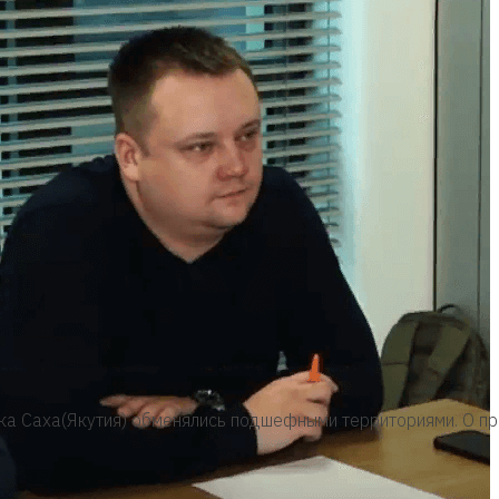
а Саха(Якутия) обменялись подшефными территориями. О пр