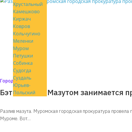
Хрустальный
Камешково
Киржач
Ковров
Кольчугино
Меленки
Муром
Петушки
Собинка
Судогда
Суздаль
Город мой
Юрьев-
Бэтмен жив. Мазутом занимается п
Польский
Разлив мазута. Муромская городская прокуратура провела п
Муроме. Вот…