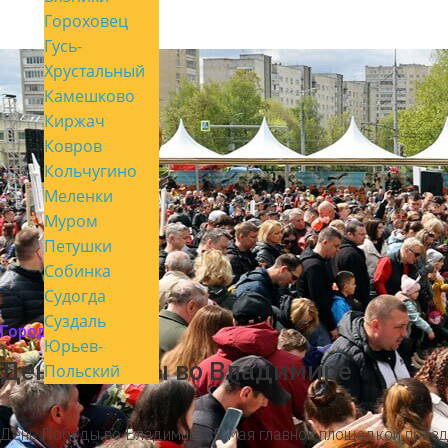
Гороховец
Гусь-
Хрустальный
Камешково
Киржач
Ковров
Кольчугино
Меленки
Муром
Петушки
Собинка
Судогда
Суздаль
Город мой
Юрьев-
День Победы во Владимире
Польский
День Победы во Владимире. 9 мая главной площадкой праз