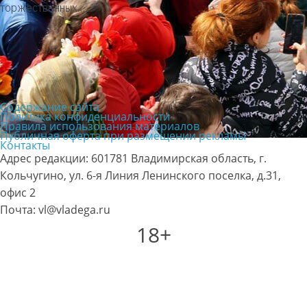
торжественных…
Содержание сайта
Политика конфиденциальности
Правила использования материалов
Публичная оферта при размещении рекламы
Контакты
Адрес редакции: 601781 Владимирская область, г.
Кольчугино, ул. 6-я Линия Ленинского поселка, д.31,
офис 2
Почта: vl@vladega.ru
18+