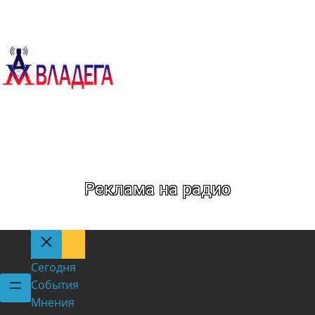
Метка:
Авдеев
Реклама на радио
Сегодня
События
Мнения