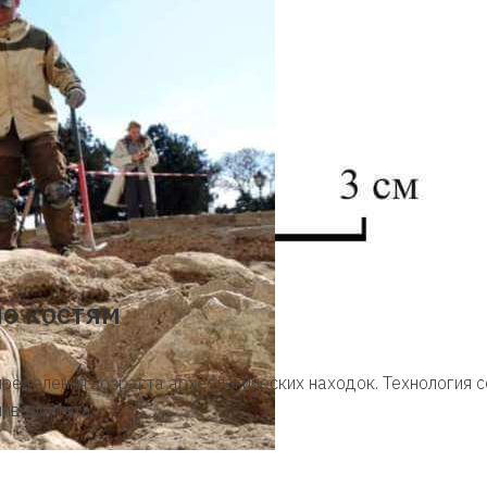
по костям
ределения возраста археологических находок. Технология с
ниверситета…