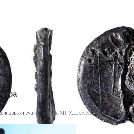
мира
инцовых печатей рубежа XII–XIII веков. Эти буллы когда-то