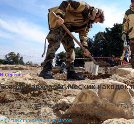
Интересы
Возраст археологических находок 
Российские исследователи предложили ускоренный метод оп
ТАСС сообщает: Ученые Владимирского государственного у