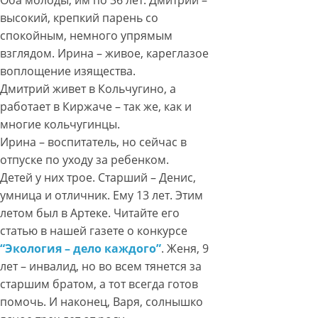
Оба молоды, им по 36 лет. Дмитрий –
высокий, крепкий парень со
спокойным, немного упрямым
взглядом. Ирина – живое, кареглазое
воплощение изящества.
Дмитрий живет в Кольчугино, а
работает в Киржаче – так же, как и
многие кольчугинцы.
Ирина – воспитатель, но сейчас в
отпуске по уходу за ребенком.
Детей у них трое. Старший – Денис,
умница и отличник. Ему 13 лет. Этим
летом был в Артеке. Читайте его
статью в нашей газете о конкурсе
“Экология – дело каждого”
. Женя, 9
лет – инвалид, но во всем тянется за
старшим братом, а тот всегда готов
помочь. И наконец, Варя, солнышко