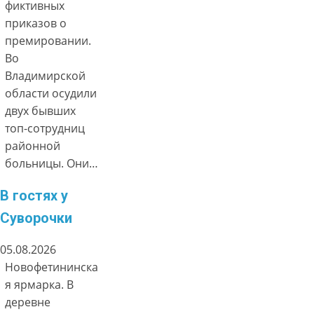
фиктивных
приказов о
премировании.
Во
Владимирской
области осудили
двух бывших
топ-сотрудниц
районной
больницы. Они…
В гостях у
Суворочки
05.08.2026
Новофетининска
я ярмарка. В
деревне