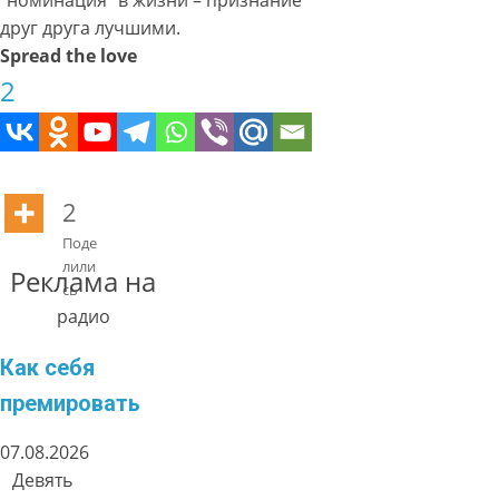
“номинация” в жизни – признание
друг друга лучшими.
Spread the love
2
2
Поде
лили
Реклама на
сь
радио
Как себя
премировать
07.08.2026
Девять