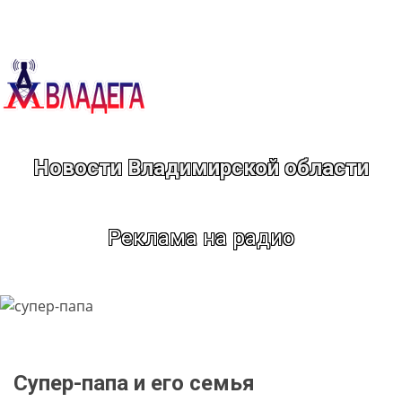
Перейти
к
содержимому
Новости Владимирской области
Реклама на радио
Супер-папа и его семья