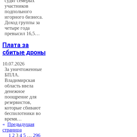
судят семерых
участников
подпольного
игорного бизнеса.
Доход группы за
четыре года
превысил 16,5…
Плата за
сбитые дроны
10.07.2026
За уничтоженные
БПЛА.
Владимирская
область ввела
денежное
поощрение для
резервистов,
которые сбивают
беспилотники во
время…
«
Предыдущая
страница
1
2
3
4
5
…
296