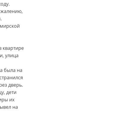
оду.
сожалению,
.
имирской
в квартире
и, улица
ма была на
остранился
рез дверь.
у, дети
иры их
вывел на