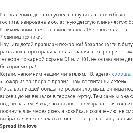
К сожалению, девочка успела получить ожоги и была
госпитализирована в областную детскую клиническую б
К ликвидации пожара привлекалось 19 человек личного 
7 единиц техники.
Научите детей правилам пожарной безопасности в быту
расскажите про правила пользования электроприборам
телефон пожарной охраны 01 или 101, не оставляйте де
без присмотра!
Кстати, напомним нашим читателям, «Владега»
сообщал
«Пожар из-за спора о правильном воспитании детей».
Из-за возникшей обиды нетрезвая злоумышленница по
висевшую на вешалке в террасе куртку. Тем самым она 
подожгла дом. В ходе возникшего пожара вторая гостья
покинуть дом через окно, а хозяйка, к сожалению, не см
выбраться и скончалась от острого отравления угарным
Spread the love