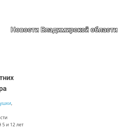
Новости Владимирской области
тних
ра
ушки
, 
асти
5 и 12 лет