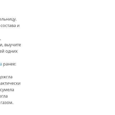
ольницу.
состава и
,
и, выучите
тей одних
а
ранее:
дожгла
фактически
 сумела
огла
 газом.