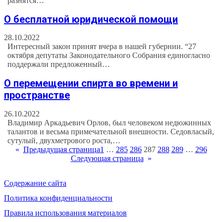
разнятся…
О бесплатной юридической помощи
28.10.2022
Интересный закон принят вчера в нашей губернии. “27
октября депутаты Законодательного Собрания единогласно
поддержали предложенный…
О перемещении спирта во времени и
пространстве
26.10.2022
Владимир Аркадьевич Орлов, был человеком недюжинных
талантов и весьма примечательной внешности. Седовласый,
сутулый, двухметрового роста,…
«
Предыдущая страница
1
…
285
286
287
288
289
…
296
Следующая страница
»
Содержание сайта
Политика конфиденциальности
Правила использования материалов