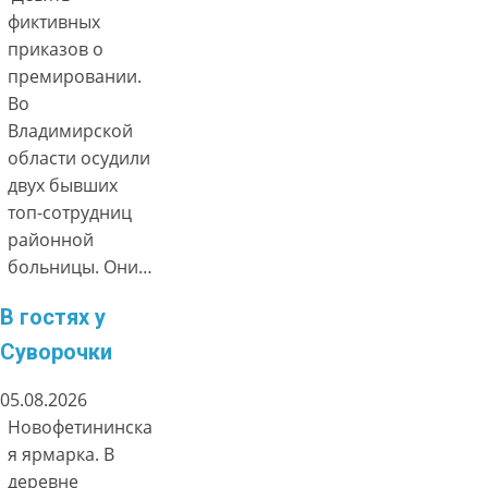
фиктивных
приказов о
премировании.
Во
Владимирской
области осудили
двух бывших
топ-сотрудниц
районной
больницы. Они…
В гостях у
Суворочки
05.08.2026
Новофетининска
я ярмарка. В
деревне