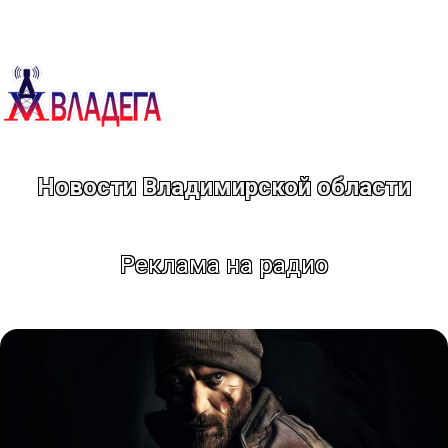
Перейти
к
содержимому
Новости Владимирской области
Реклама на радио