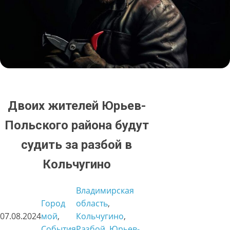
Двоих жителей Юрьев-
Польского района будут
судить за разбой в
Кольчугино
Владимирская
Город
область
, 
07.08.2024
мой
, 
Кольчугино
, 
События
Разбой
, 
Юрьев-