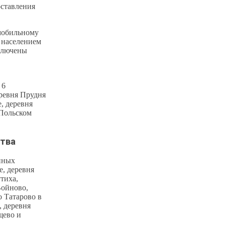
оставления
 мобильному
с населением
дключены
 6
еревня Прудня
, деревня
-Польском
тва
ённых
е, деревня
тиха,
Войново,
 Татарово в
 деревня
щево и