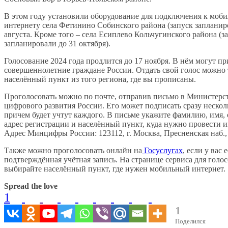
В этом году установили оборудование для подключения к моб
интернету села Фетинино Собинского района (запуск запланир
августа. Кроме того – села Есиплево Кольчугинского района (з
запланировали до 31 октября).
Голосование 2024 года продлится до 17 ноября. В нём могут пр
совершеннолетние граждане России. Отдать свой голос можно 
населённый пункт из того региона, где вы прописаны.
Проголосовать можно по почте, отправив письмо в Министерс
цифрового развития России. Его может подписать сразу нескол
причем будет учтут каждого. В письме укажите фамилию, имя, 
адрес регистрации и населённый пункт, куда нужно провести и
Адрес Минцифры России: 123112, г. Москва, Пресненская наб., д.
Также можно проголосовать онлайн на
Госуслугах
, если у вас 
подтверждённая учётная запись. На странице сервиса для голо
выбирайте населённый пункт, где нужен мобильный интернет.
Spread the love
1
1
Поделился