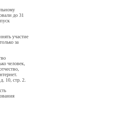
ильному
овали до 31
апуск
инять участие
только за
тво
ько человек,
отчество,
нтернет.
 10, стр. 2.
есть
сования