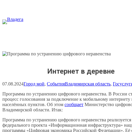
Перейти
к
содержимому
Интернет в деревне
07.08.2024
Город мой
, 
События
Владимирская область
, 
Госуслуг
Программа по устранению цифрового неравенства. В России с
процесс голосования за подключение к мобильному интернету
населённых пунктов. Об этом
сообщает
Министерство цифрово
Владимирской области. Итак:
Программа по устранению цифрового неравенства реализуется
федерального проекта «Информационная инфраструктура» на
программы «Цифровая экономика Российской Федерации». Её