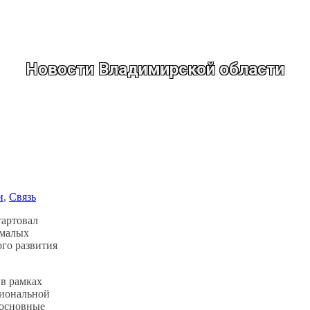
Новости Владимирской области
и
, 
Связь
тартовал
 малых
го развития
 в рамках
циональной
 основные