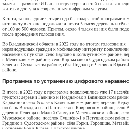
задачи — развитие ИТ-инфраструктуры и сетей связи для пред
жителям доступа к современным цифровым услугам.
Кстати, за последние четыре года благодаря этой программе к
интернету в стране подключили почти 5 тысяч деревень и сёл 
от 100 до 500 человек. Притом, около 4 тысяч из них были по
после проведения голосования.
Во Владимирской области в 2022 году по итогам голосования
неравнодушных граждан к мобильному интернету подключили
населённых пунктов: село Ваулово в Кольчугинском районе, д
в Меленковском районе, село Картмазово в Судогодском районе
Зелени в Суздальском районе, сёла Подолец и Чеково в Юрьев
районе.
Программа по устранению цифрового неравенс
В итоге, в 2023 году к программе подключились уже 17 насел
пунктов: деревни Галкино и Поздняково в Вязниковском район
Карякино и село Усолье в Камешковском районе, деревня Верху
посёлок Восход и село Пантелеево в Ковровском районе, село 
деревни Левенда и Малый Санчур в Меленковском районе, село
Муромском районе, посёлок Сушнёво-1 в Петушинском районе,
Гридино в Судогодском районе, сёла Горки, Городище, Матвей
Сосновый Бор в Юрьев-Польском районе.