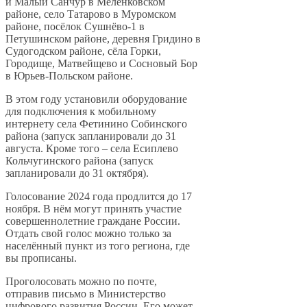
и Малый Санчур в Меленковском
районе, село Татарово в Муромском
районе, посёлок Сушнёво-1 в
Петушинском районе, деревня Гридино в
Судогодском районе, сёла Горки,
Городище, Матвейщево и Сосновый Бор
в Юрьев-Польском районе.
В этом году установили оборудование
для подключения к мобильному
интернету села Фетинино Собинского
района (запуск запланировали до 31
августа. Кроме того – села Есиплево
Кольчугинского района (запуск
запланировали до 31 октября).
Голосование 2024 года продлится до 17
ноября. В нём могут принять участие
совершеннолетние граждане России.
Отдать свой голос можно только за
населённый пункт из того региона, где
вы прописаны.
Проголосовать можно по почте,
отправив письмо в Министерство
цифрового развития России. Его может