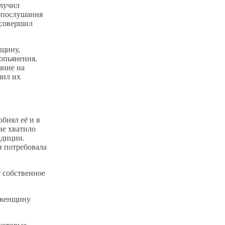
олучил
нопослушания
 совершил
нщину,
 опьянения.
ание на
шил их
бнял её и в
не хватило
ндиции.
и потребовала
т собственное
л женщину