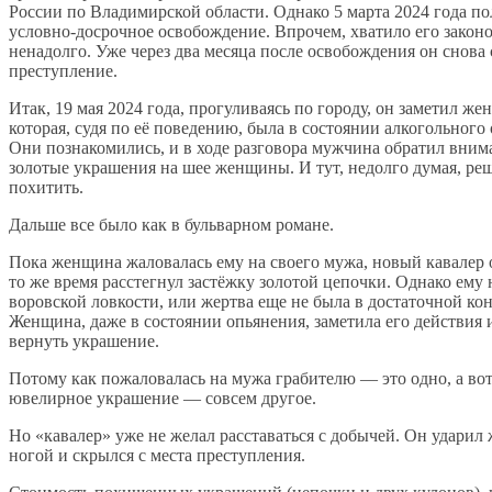
России по Владимирской области. Однако 5 марта 2024 года п
условно-досрочное освобождение. Впрочем, хватило его зако
ненадолго. Уже через два месяца после освобождения он снова
преступление.
Итак, 19 мая 2024 года, прогуливаясь по городу, он заметил же
которая, судя по её поведению, была в состоянии алкогольного
Они познакомились, и в ходе разговора мужчина обратил вним
золотые украшения на шее женщины. И тут, недолго думая, ре
похитить.
Дальше все было как в бульварном романе.
Пока женщина жаловалась ему на своего мужа, новый кавалер о
то же время расстегнул застёжку золотой цепочки. Однако ему 
воровской ловкости, или жертва еще не была в достаточной ко
Женщина, даже в состоянии опьянения, заметила его действия 
вернуть украшение.
Потому как пожаловалась на мужа грабителю — это одно, а во
ювелирное украшение — совсем другое.
Но «кавалер» уже не желал расставаться с добычей. Он удари
ногой и скрылся с места преступления.