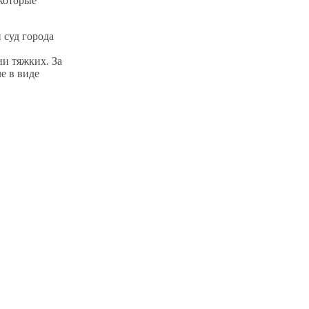
которые
суд города
и тяжких. За
е в виде