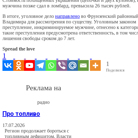
Стоимость похищенных украшений (цепочки и двух кулонов), 
мужчина позже сдал в ломбард, превысила 26 тысяч рублей.
В итоге, уголовное дело
направлено
во Фрунзенский районный 
Владимира для рассмотрения по существу. Уголовным законом
преступление, инкриминируемое мужчине, отнесено к категори
такие преступления предусмотрена ответственность, в том числ
лишения свободы сроком до 7 лет.
Spread the love
1
1
Поделился
Реклама на
радио
Про топливо
17.07.2026
Регион продолжает бороться с
топливным дефицитом. Власти