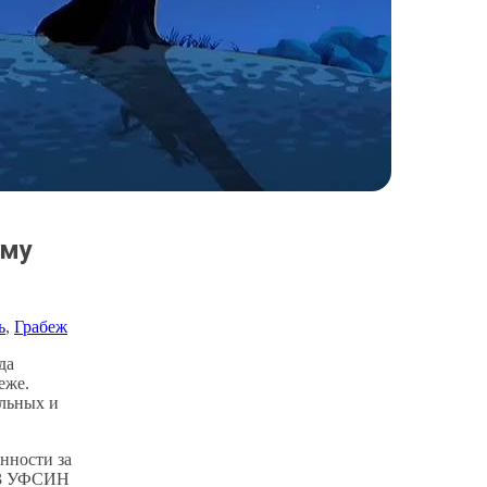
ому
ь
, 
Грабеж
да
еже.
льных и
нности за
№ 3 УФСИН