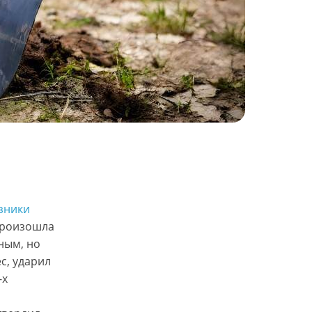
зники
произошла
ным, но
с, ударил
-х