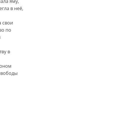
ала яму,
гла в неё,
а свои
во по
л
тву в
коном
 свободы