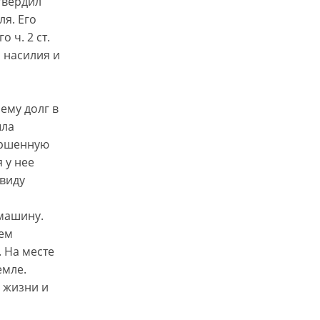
твердил
я. Его
 ч. 2 ст.
 насилия и
ему долг в
ыла
ершенную
 у нее
ввиду
 машину.
тем
. На месте
емле.
 жизни и