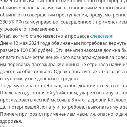
Заместитель Вязниковского межрайонного прокурора у
обвинительное заключение в отношении местного жител
обвиняют в совершении преступления, предусмотренного
330 УК РФ (самоуправство, совершенное с применением
угрозой его применения).
Итак, вот что стало известно в процессе
следствия
:
Днем 12 мая 2024 года обвиняемый потребовал вернуть 
размере 100 000 рублей. Эти деньги знакомая должна б
оплатить в качестве денежного вознаграждения за сов
им перевозку пассажира. Женщина не отрицала наличия
долговых обязательств. Однако погасить их отказалась 
отсутствия у нее денежных средств.
Тогда мужчина потребовал, чтобы должница села в его
После чего, угрожая ей убийством, ударил по лицу, а за
проследовал в лесной массив в 8 км от деревни Козлово
дал потерпевшей лопату и потребовал выкопать яму в з
Причем пригрозил применением насилия, опасного для
здоровья.