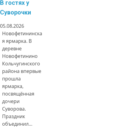
В гостях у
Суворочки
05.08.2026
Новофетининска
я ярмарка. В
деревне
Новофетинино
Кольчугинского
района впервые
прошла
ярмарка,
посвящённая
дочери
Суворова.
Праздник
объединил…