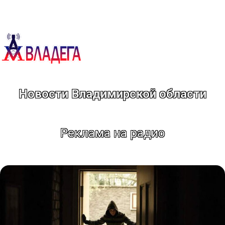
Перейти
к
содержимому
Новости Владимирской области
Реклама на радио