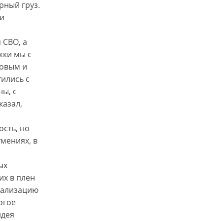
рный груз.
ми
 СВО, а
жки мы с
ковым и
ились с
ны, с
казал,
ость, но
умениях, в
ых
их в плен
еализацию
огое
идея