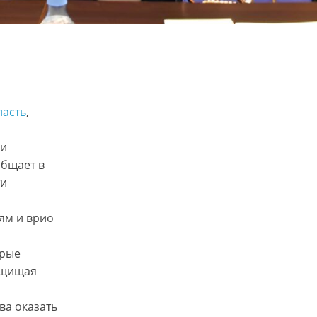
ласть
, 
ми
общает в
ти
ям и врио
орые
ащищая
ва оказать