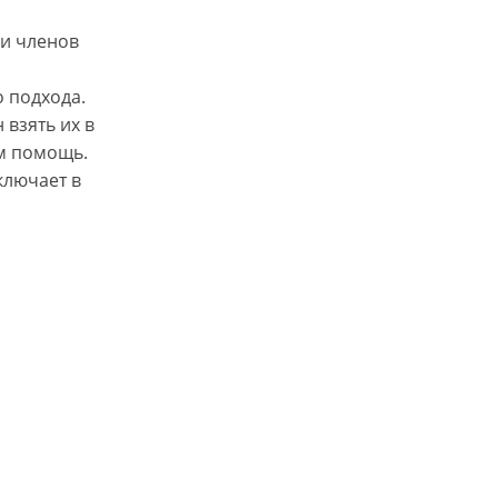
 и членов
 подхода.
взять их в
м помощь.
ключает в