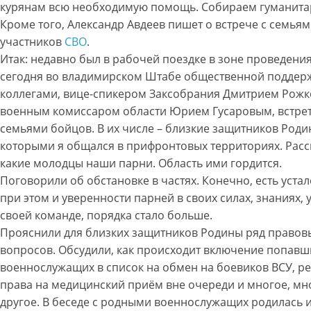
курянам всю необходимую помощь. Собираем гуманита
Кроме того, Александр Авдеев пишет о встрече с семья
участников
СВО
.
Итак: недавно был в рабочей поездке в зоне проведения
сегодня во владимирском Штабе общественной поддер
коллегами, вице-спикером Заксобрания Дмитрием Рож
военным комиссаром области Юрием Гусаровым, встрет
семьями бойцов. В их числе – близкие защитников Роди
которыми я общался в прифронтовых территориях. Расс
какие молодцы наши парни. Область ими гордится.
Поговорили об обстановке в частях. Конечно, есть устал
при этом и уверенности парней в своих силах, знаниях, 
своей команде, порядка стало больше.
Прояснили для близких защитников Родины ряд правов
вопросов. Обсудили, как происходит включение попавш
военнослужащих в список на обмен на боевиков ВСУ, р
права на медицинский приём вне очереди и многое, мн
другое. В беседе с родными военнослужащих родилась 