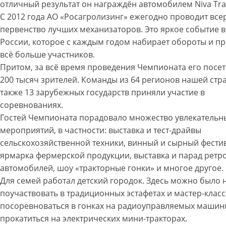
отличный результат он награждён автомобилем Niva Trav
С 2012 года АО «Росагролизинг» ежегодно проводит все
первенство лучших механизаторов. Это яркое событие 
России, которое с каждым годом набирает обороты и п
всё больше участников.
Притом, за всё время проведения Чемпионата его посе
200 тысяч зрителей. Команды из 64 регионов нашей стра
также 13 зарубежных государств приняли участие в
соревнованиях.
Гостей Чемпионата порадовало множество увлекательн
мероприятий, в частности: выставка и тест-драйвы
сельскохозяйственной техники, винный и сырный фести
ярмарка фермерской продукции, выставка и парад ретро
автомобилей, шоу «тракторные гонки» и многое другое.
Для семей работал детский городок. Здесь можно было 
поучаствовать в традиционных эстафетах и мастер-класса
посоревноваться в гонках на радиоуправляемых машин
прокатиться на электрических мини-тракторах.