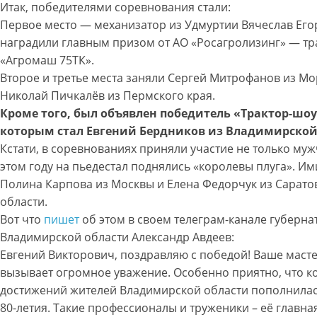
Итак, победителями соревнования стали:
Первое место — механизатор из Удмуртии Вячеслав Егор
наградили главным призом от АО «Росагролизинг» — т
«Агромаш 75ТК».
Второе и третье места заняли Сергей Митрофанов из М
Николай Пичкалёв из Пермского края.
Кроме того, был объявлен победитель «Трактор-шоу
которым стал Евгений Бердников из Владимирской
Кстати, в соревнованиях приняли участие не только муж
этом году на пьедестал поднялись «королевы плуга». Им
Полина Карпова из Москвы и Елена Федорчук из Сарато
области.
Вот что
пишет
об этом в своем телеграм-канале губерна
Владимирской области Александр Авдеев:
Евгений Викторович, поздравляю с победой! Ваше маст
вызывает огромное уважение. Особенно приятно, что к
достижений жителей Владимирской области пополнилась
80-летия. Такие профессионалы и труженики – её главна