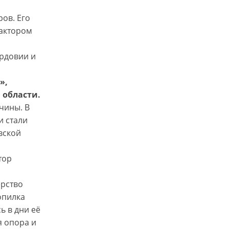
ов. Его
рактором
ордовии и
»,
 области.
чины. В
и стали
вской
тор
ерство
опилка
 в дни её
я опора и