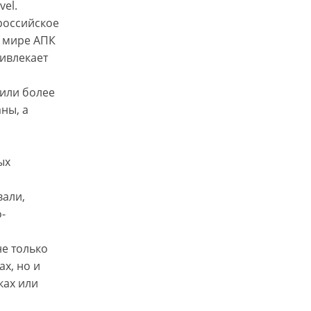
el.
российское
в мире АПК
ривлекает
тили более
ны, а
ых
вали,
-
не только
х, но и
ках или