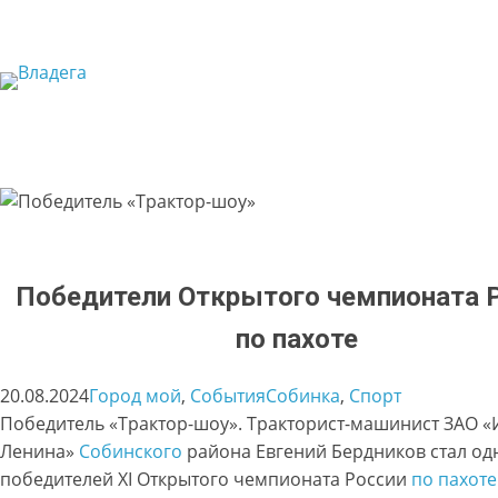
Перейти
к
содержимому
Победители Открытого чемпионата 
по пахоте
20.08.2024
Город мой
, 
События
Собинка
, 
Спорт
Победитель «Трактор-шоу». Тракторист-машинист ЗАО 
Ленина»
Собинского
района Евгений Бердников стал од
победителей XI Открытого чемпионата России
по пахоте