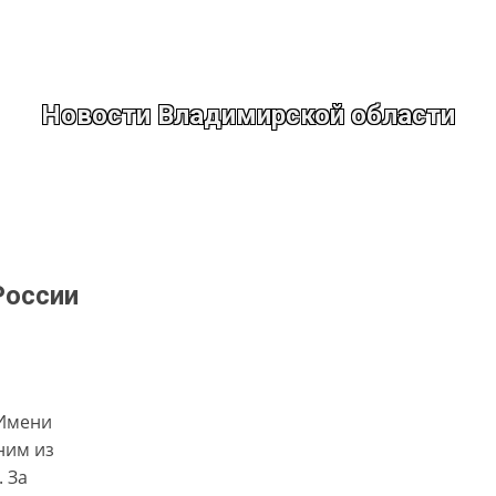
Новости Владимирской области
России
«Имени
ним из
. За