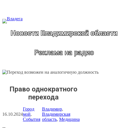
Перейти
к
содержимому
Новости Владимирской области
Реклама на радио
Право однократного
перехода
Город
Владимир
, 
16.10.2024
мой
, 
Владимирская
События
область
, 
Медицина