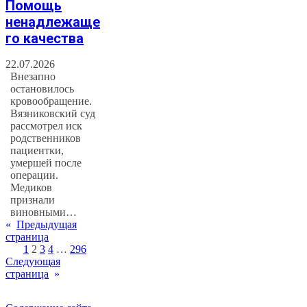
Помощь
ненадлежаще
го качества
22.07.2026
Внезапно
остановилось
кровообращение.
Вязниковский суд
рассмотрел иск
родственников
пациентки,
умершей после
операции.
Медиков
признали
виновными…
«
Предыдущая
страница
1
2
3
4
…
296
Следующая
страница
»