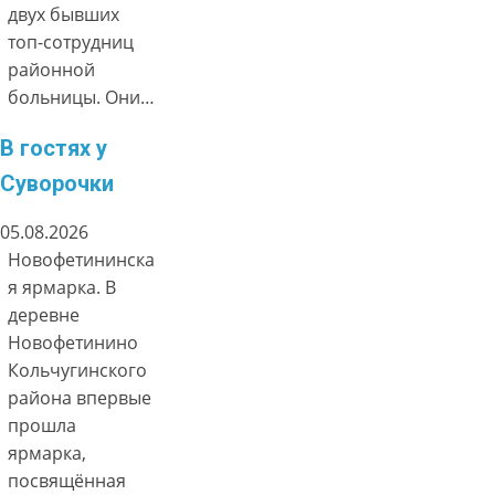
двух бывших
топ-сотрудниц
районной
больницы. Они…
В гостях у
Суворочки
05.08.2026
Новофетининска
я ярмарка. В
деревне
Новофетинино
Кольчугинского
района впервые
прошла
ярмарка,
посвящённая