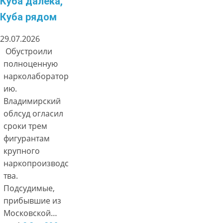
Куба далека,
Куба рядом
29.07.2026
Обустроили
полноценную
нарколаборатор
ию.
Владимирский
облсуд огласил
сроки трем
фигурантам
крупного
наркопроизводс
тва.
Подсудимые,
прибывшие из
Московской…