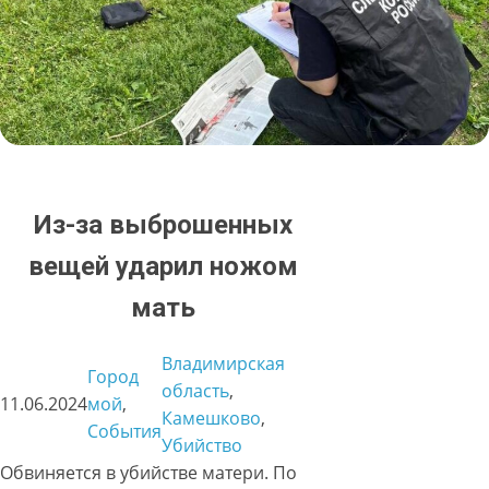
Из-за выброшенных
вещей ударил ножом
мать
Владимирская
Город
область
, 
11.06.2024
мой
, 
Камешково
, 
События
Убийство
Обвиняется в убийстве матери. По