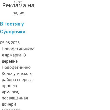
лился
Реклама на
радио
В гостях у
Суворочки
05.08.2026
Новофетининска
я ярмарка. В
деревне
Новофетинино
Кольчугинского
района впервые
прошла
ярмарка,
посвящённая
дочери