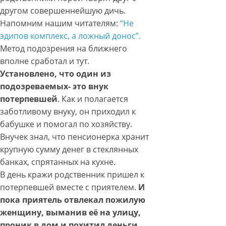
другом совершеннейшую дичь.
Напомним нашим читателям:
“Не
эдипов комплекс, а ложный донос”.
Метод подозрения на ближнего
вполне сработал и тут.
Установлено, что один из
подозреваемых- это внук
потерпевшей
. Как и полагается
заботливому внуку, он приходил к
бабушке и помогал по хозяйству.
Внучек знал, что пенсионерка хранит
крупную сумму денег в стеклянных
банках, спрятанных на кухне.
В день кражи родственник пришел к
потерпевшей вместе с приятелем.
И
пока приятель отвлекал пожилую
женщину, выманив её на улицу,
проник в дом и похитил деньги.