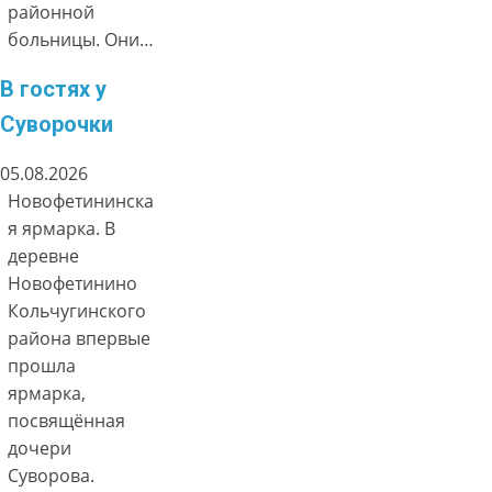
районной
больницы. Они…
В гостях у
Суворочки
05.08.2026
Новофетининска
я ярмарка. В
деревне
Новофетинино
Кольчугинского
района впервые
прошла
ярмарка,
посвящённая
дочери
Суворова.