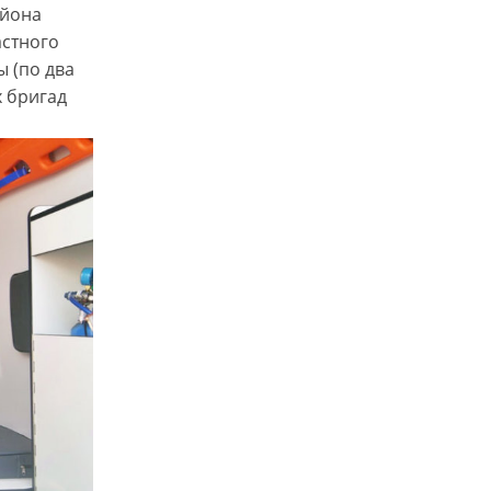
айона
астного
ы (по два
х бригад