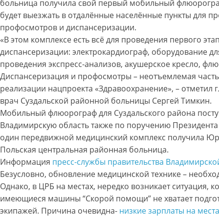
больница получила свой первый мобильный флюорогра
будет выезжать в отдалённые населённые пункты для п
профосмотров и диспансеризации.
«В этом комплексе есть всё для проведения первого эта
диспансеризации: электрокардиограф, оборудование дл
проведения экспресс-анализов, акушерское кресло, фл
Диспансеризация и профосмотры – неотъемлемая часть
реализации нацпроекта «Здравоохранение», – отметил 
врач Суздальской районной больницы Сергей Тимкин.
Мобильный флюорограф для Суздальского района посту
Владимирскую область также по поручению Президента
один передвижной медицинский комплекс получила Юр
Польская центральная районная больница.
Информация
пресс-службы правительства Владимирско
Безусловно, обновление медицинской технике – необхо
Однако, в ЦРБ на местах, нередко возникает ситуация, к
имеющиеся машины “Скорой помощи” не хватает подго
экипажей. Причина очевидна-
низкие зарплаты на мест