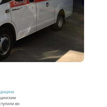
дицина
ицинским
ступили во