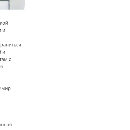
ской
 и
храниться
й и
там с
ия
димир
онная