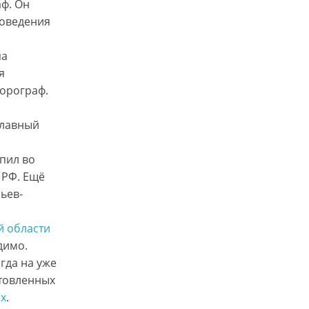
ф. Он
роведения
па
я
юорограф.
главный
пил во
 РФ. Ещё
ьев-
й области
димо.
огда на уже
товленных
ах
.