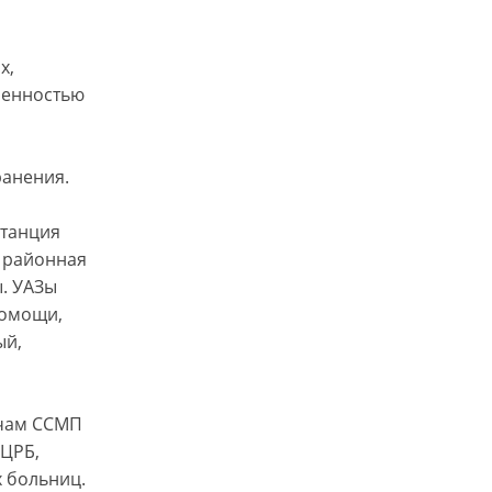
х,
сленностью
анения.
станция
 районная
. УАЗы
помощи,
ый,
ачам ССМП
 ЦРБ,
 больниц.