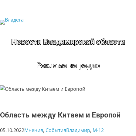
Перейти
к
содержимому
Новости Владимирской области
Реклама на радио
Область между Китаем и Европой
05.10.2022
Мнения
, 
События
Владимир
, 
М-12