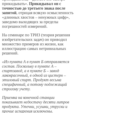
прикидывать».
Прикидывал он с
точностью до третьего знака после
запятой
, отрицая всякую осмысленность
«длинных хвостов – ненужных цифр»,
заведомо выходящих за пределы
погрешностей измерений.
На семинаре по ТРИЗ (теория решения
изобретательских задач) он приводил
множество примеров из жизни, как
иллюстрацию самых нетривиальных
решений.
«Из пункта А в пункт Б отправляется
состав. Поскольку в пункте А –
спиртзавод, а в пункте Б – завод
лакокрасочный, в одной из цистерн –
этиловый спирт. Продукт весьма
специфичный, а потому подлежащий
строгому учету.
Приемка на конечной станции
показывает недостачу десяти литров
продукта. Утечки, усушки, утруски и
прочие испарения исключены.