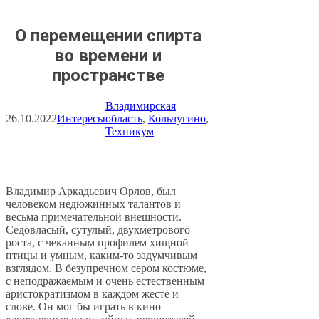
О перемещении спирта
во времени и
пространстве
Владимирская
26.10.2022
Интересы
область
, 
Кольчугино
, 
Техникум
Владимир Аркадьевич Орлов, был
человеком недюжинных талантов и
весьма примечательной внешности.
Седовласый, сутулый, двухметрового
роста, с чеканным профилем хищной
птицы и умным, каким-то задумчивым
взглядом. В безупречном сером костюме,
с неподражаемым и очень естественным
аристократизмом в каждом жесте и
слове. Он мог бы играть в кино –