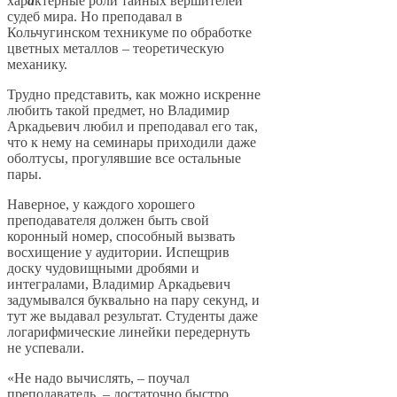
хар
а
ктерные роли тайных вершителей
судеб мира. Но преподавал в
Кольчугинском техникуме по обработке
цветных металлов – теоретическую
механику.
Трудно представить, как можно искренне
любить такой предмет, но Владимир
Аркадьевич любил и преподавал его так,
что к нему на семинары приходили даже
оболтусы, прогулявшие все остальные
пары.
Наверное, у каждого хорошего
преподавателя должен быть свой
коронный номер, способный вызвать
восхищение у аудитории. Испещрив
доску чудовищными дробями и
интегралами, Владимир Аркадьевич
задумывался буквально на пару секунд, и
тут же выдавал результат. Студенты даже
логарифмические линейки передернуть
не успевали.
«Не надо вычислять, – поучал
преподаватель, – достаточно быстро