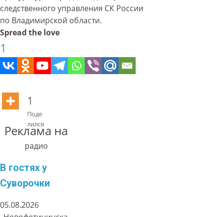
следственного управления СК России
по Владимирской области.
Spread the love
1
1
Поде
лился
Реклама на
радио
В гостях у
Суворочки
05.08.2026
Новофетининска