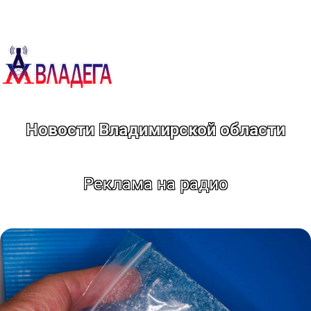
Перейти
к
содержимому
Новости Владимирской области
Реклама на радио