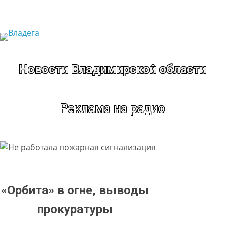
Перейти
к
содержимому
Новости Владимирской области
Реклама на радио
«Орбита» в огне, выводы
прокуратуры