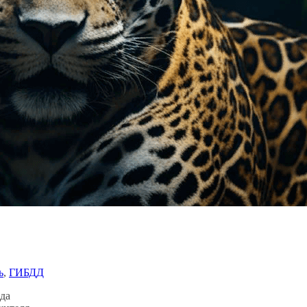
ь
, 
ГИБДД
да