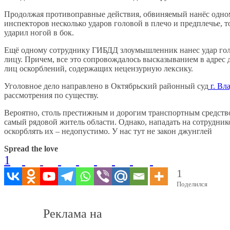
Продолжая противоправные действия, обвиняемый нанёс одно
инспекторов несколько ударов головой в плечо и предплечье, т
ударил ногой в бок.
Ещё одному сотруднику ГИБДД злоумышленник нанес удар го
лицу. Причем, все это сопровождалось высказыванием в адрес
лиц оскорблений, содержащих нецензурную лексику.
Уголовное дело направлено в Октябрьский районный суд
г. Вл
рассмотрения по существу.
Вероятно, столь престижным и дорогим транспортным средств
самый рядовой житель области. Однако, нападать на сотрудни
оскорблять их – недопустимо. У нас тут не закон джунглей
Spread the love
1
1
Поделился
Реклама на