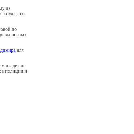
му из
олкнул его и
ловой по
 должностных
адимира
для
ом владел не
ков полиции и