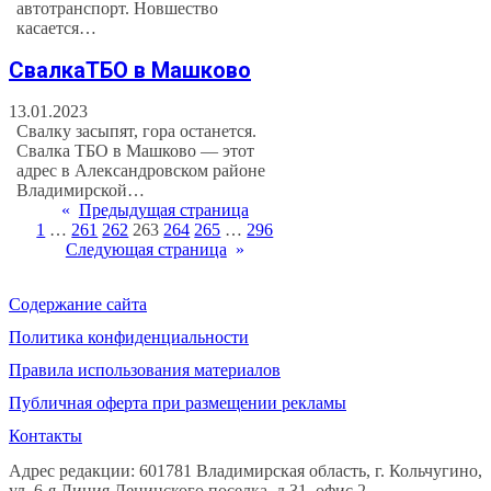
автотранспорт. Новшество
касается…
СвалкаТБО в Машково
13.01.2023
Свалку засыпят, гора останется.
Свалка ТБО в Машково — этот
адрес в Александровском районе
Владимирской…
«
Предыдущая страница
1
…
261
262
263
264
265
…
296
Следующая страница
»
Содержание сайта
Политика конфиденциальности
Правила использования материалов
Публичная оферта при размещении рекламы
Контакты
Адрес редакции: 601781 Владимирская область, г. Кольчугино,
ул. 6-я Линия Ленинского поселка, д.31, офис 2