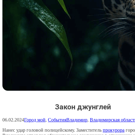
Закон джунглей
06.02.2024
Город мой
, 
События
Владимир
, 
Владимирская област
Нанес удар головой полицейскому. Заместитель
прокурора
горо