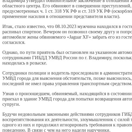
Владимира утвердил обвинительное заключение в отношении 
областного центра. Его обвиняют в совершении преступлений,
предусмотренных ч. 1 ст. 318 УК РФ и ст. 319 УК РФ (оскорбле
применение насилия в отношении представителя власти).
Итак, стало известно, что
08.10.2023 мужчина находился в гостя
распивал спиртное. Вечером он позвонил своему другу и попр
автомобиле жены обвиняемого «Jaguar XF» забрать его из госте
согласился.
Однако, по пути приятель был остановлен на указанном автом
сотрудниками ГИБДД УМВД России по г. Владимиру, посколь
находилась в розыске.
Сотрудники полиции и водитель проследовали в администрати
УМВД города для выяснения обстоятельств, позже выяснилось,
последний не имел права управления транспортным средством
Узнав о произошедшем, обвиняемый, находящийся в состоянии
приехал в здание УМВД города для попытки возвращения авт
супруги.
Будучи недовольным законными действиями сотрудников ГИБД
воспрепятствования их деятельности, злоумышленник с силой 
одного из них и продолжил игнорировать требования к право
поведению. В связи с чем на него надели наручники.