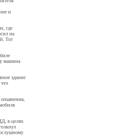
жителя
ние и
х, где
осил на
й. Тот
обиле
ку машина
вное здание
 что
.
 опьянения,
омобиля
Д, в целях
толкнул
послушному