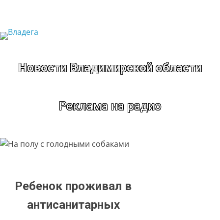
Перейти
к
содержимому
Новости Владимирской области
Реклама на радио
Ребенок проживал в
антисанитарных