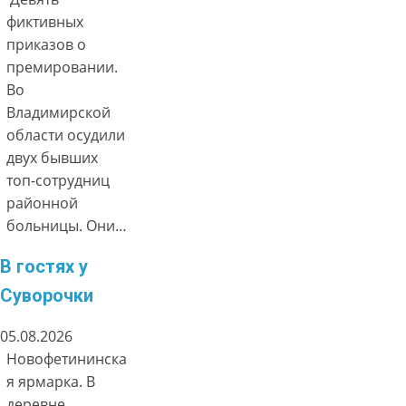
фиктивных
приказов о
премировании.
Во
Владимирской
области осудили
двух бывших
топ-сотрудниц
районной
больницы. Они…
В гостях у
Суворочки
05.08.2026
Новофетининска
я ярмарка. В
деревне