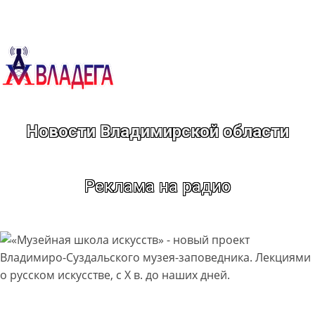
Перейти
к
содержимому
Новости Владимирской области
Реклама на радио