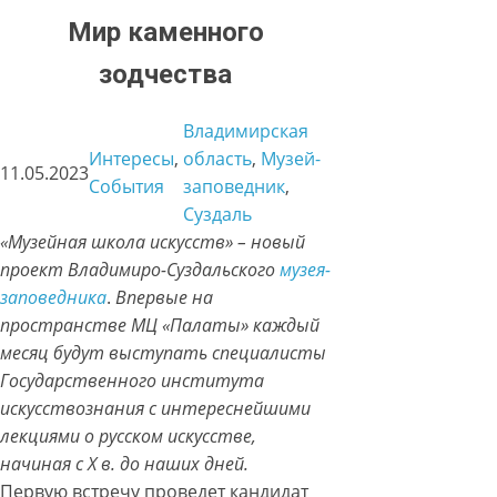
Мир каменного
зодчества
Владимирская
Интересы
, 
область
, 
Музей-
11.05.2023
События
заповедник
, 
Суздаль
«Музейная школа искусств» – новый
проект Владимиро-Суздальского
музея-
заповедника
.
Впервые на
пространстве МЦ «Палаты» каждый
месяц будут выступать специалисты
Государственного института
искусствознания с интереснейшими
лекциями о русском искусстве,
начиная с X в. до наших дней.
Первую встречу проведет кандидат