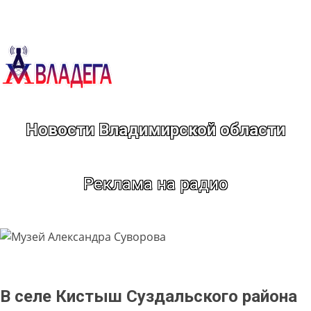
Перейти
к
содержимому
Новости Владимирской области
Реклама на радио
В селе Кистыш Суздальского района