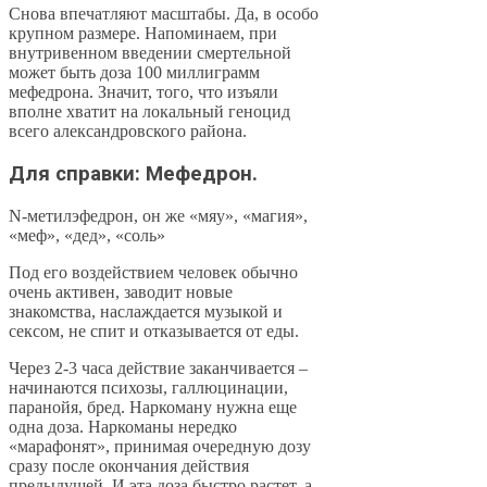
Снова впечатляют масштабы. Да, в особо
крупном размере. Напоминаем, при
внутривенном введении смертельной
может быть доза 100 миллиграмм
мефедрона. Значит, того, что изъяли
вполне хватит на локальный геноцид
всего александровского района.
Для справки: Мефедрон.
N-метилэфедрон, он же «мяу», «магия»,
«меф», «дед», «соль»
Под его воздействием человек обычно
очень активен, заводит новые
знакомства, наслаждается музыкой и
сексом, не спит и отказывается от еды.
Через 2-3 часа действие заканчивается –
начинаются психозы, галлюцинации,
паранойя, бред. Наркоману нужна еще
одна доза. Наркоманы нередко
«марафонят», принимая очередную дозу
сразу после окончания действия
предыдущей. И эта доза быстро растет, а