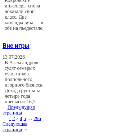
Ковровские
инженеры снова
доказали свой
класс. Две
команды вуза — и
обе на пьедестале.
…
Вне игры
13.07.2026
В Александрове
судят семерых
участников
подпольного
игорного бизнеса.
Доход группы за
четыре года
превысил 16,5…
«
Предыдущая
страница
1
2
3
4
5
…
296
Следующая
страница
»