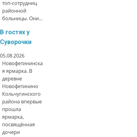
топ-сотрудниц
районной
больницы. Они…
В гостях у
Суворочки
05.08.2026
Новофетининска
я ярмарка. В
деревне
Новофетинино
Кольчугинского
района впервые
прошла
ярмарка,
посвящённая
дочери