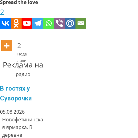
Spread the love
2
2
Поде
лили
Реклама на
сь
радио
В гостях у
Суворочки
05.08.2026
Новофетининска
я ярмарка. В
деревне