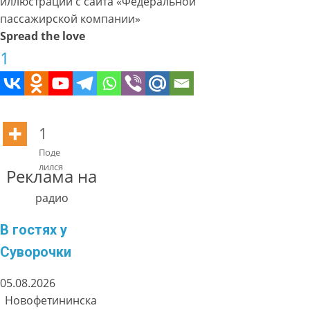
иллюстрации с сайта «Федеральной
пассажирской компании»
Spread the love
1
1
Поде
лился
Реклама на
радио
В гостях у
Суворочки
05.08.2026
Новофетининска