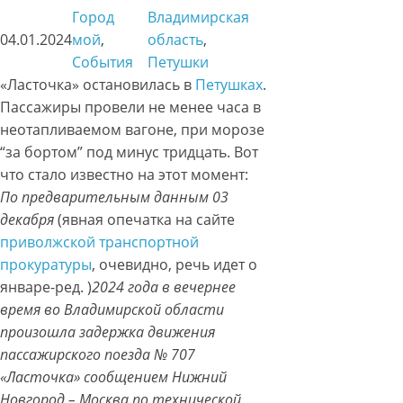
Город
Владимирская
04.01.2024
мой
, 
область
, 
События
Петушки
«Ласточка» остановилась в
Петушках
.
Пассажиры провели не менее часа в
неотапливаемом вагоне, при морозе
“за бортом” под минус тридцать. Вот
что стало известно на этот момент:
По предварительным данным 03
декабря
(явная опечатка на сайте
приволжской транспортной
прокуратуры
, очевидно, речь идет о
январе-ред. )
2024 года в вечернее
время во Владимирской области
произошла задержка движения
пассажирского поезда № 707
«Ласточка» сообщением Нижний
Новгород – Москва по технической