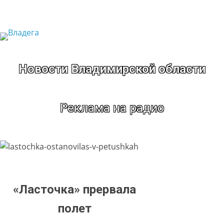
Перейти
к
содержимому
Новости Владимирской области
Реклама на радио
«Ласточка» прервала
полет