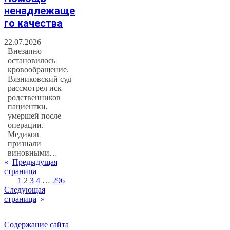
ненадлежаще
го качества
22.07.2026
Внезапно
остановилось
кровообращение.
Вязниковский суд
рассмотрел иск
родственников
пациентки,
умершей после
операции.
Медиков
признали
виновными…
«
Предыдущая
страница
1
2
3
4
…
296
Следующая
страница
»
Содержание сайта