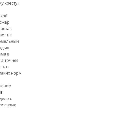
у кресту»
ской
ожар,
рета с
ает не
земельный
щадью
ема в
 а точнее
ть в
 таких норм
шение
 в
дело с
ки своих