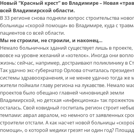
Новый “Красный крест” во Владимире – Новая «тра
всей Владимирской
области.
В 33 регионе снова подняли вопрос строительства ново
больницы «скорой помощи» во Владимире, куда с травм
пациентов со всей области.
Мы не строили, не строили, и наконец…
Немало больничных зданий существует лишь в проекте, 
вовсе на уровне желаний и «хотелок». Иногда они вопл
жизнь: сейчас, например, достраивают поликлинику в С
Так удачно экс-губернатор Орлова отчиталась президент
системы здравоохранения, и не менее удачно тогда же 
жители поймали главу региона на лукавстве. Немало м
проектов было обещано главней чиновницей земли
Владимирской, но детская «инфекционка» так прожектом
осталась. Свой ковидный госпиталь регион строит неб
темпами: аврал авралом, но немного от заявленных сро
строители отстали. А как насчет новой больницы «скоро
помощи», о которой медики грезят ни один год? Площад