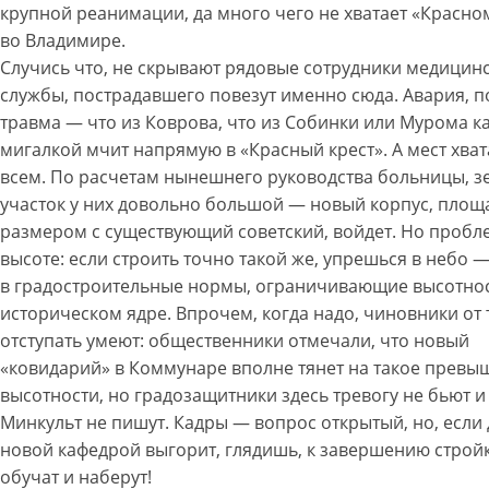
крупной реанимации, да много чего не хватает «Красном
во Владимире.
Случись что, не скрывают рядовые сотрудники медицин
службы, пострадавшего повезут именно сюда. Авария, п
травма — что из Коврова, что из Собинки или Мурома ка
мигалкой мчит напрямую в «Красный крест». А мест хват
всем. По расчетам нынешнего руководства больницы, 
участок у них довольно большой — новый корпус, пло
размером с существующий советский, войдет. Но пробл
высоте: если строить точно такой же, упрешься в небо —
в градостроительные нормы, ограничивающие высотнос
историческом ядре. Впрочем, когда надо, чиновники от
отступать умеют: общественники отмечали, что новый
«ковидарий» в Коммунаре вполне тянет на такое превы
высотности, но градозащитники здесь тревогу не бьют и
Минкульт не пишут. Кадры — вопрос открытый, но, если 
новой кафедрой выгорит, глядишь, к завершению строй
обучат и наберут!