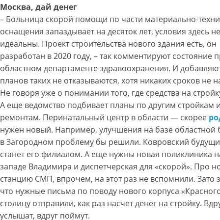
Москва, дай денег
– Больница скорой помощи по части материально-техн
оснащения запаздывает на десяток лет, условия здесь н
идеальны. Проект строительства нового здания есть, он
разработан в 2020 году, – так комментируют состояние п
областном департаменте здравоохранения. И добавляют
планов таких не отказываются, хотя никаких сроков не 
Не говоря уже о понимании того, где средства на стройку
А еще ведомство подбивает планы по другим стройкам 
ремонтам. Перинатальный центр в области — скорее
ро
нужен новый. Например, улучшения на базе областной
в Загородном проблему бы решили. Ковровский будущ
станет его филиалом. А еще нужны новая поликлиника н
западе Владимира и диспетчерская для «скорой». Про н
станцию СМП, впрочем, на этот раз не вспомнили. Зато 
что нужные письма по поводу нового корпуса «Красного
столицу отправили, как раз насчет денег на стройку. Вдр
услышат, вдруг поймут.