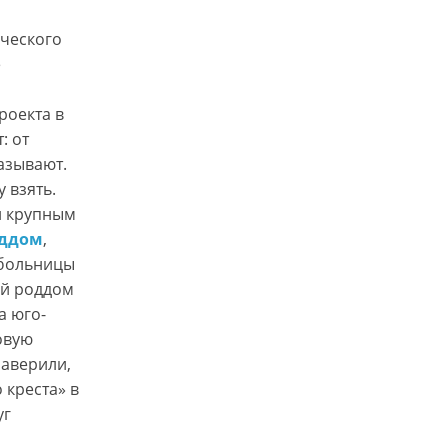
ического
е
роекта в
: от
называют.
 взять.
и крупным
ддом
,
 больницы
ий роддом
а юго-
овую
заверили,
 креста» в
уг