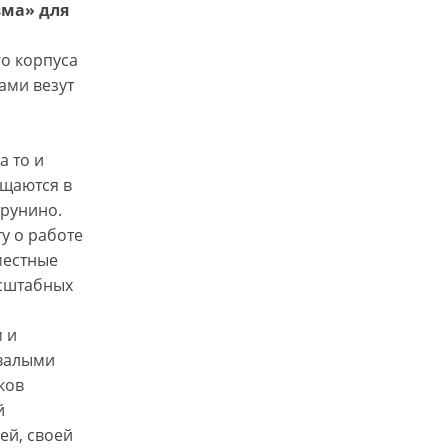
вма» для
го корпуса
ами везут
а то и
ощаются в
трунино.
у о работе
местные
асштабных
 и
ывалыми
ков
й
ей, своей