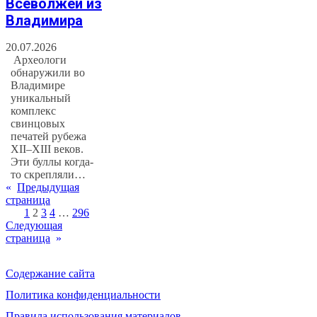
Всеволжей из
Владимира
20.07.2026
Археологи
обнаружили во
Владимире
уникальный
комплекс
свинцовых
печатей рубежа
XII–XIII веков.
Эти буллы когда-
то скрепляли…
«
Предыдущая
страница
1
2
3
4
…
296
Следующая
страница
»
Содержание сайта
Политика конфиденциальности
Правила использования материалов