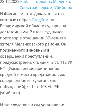
28.12.2023
мой
, 
область
, 
Меленки
, 
События
Следком
, 
Убийство
Избил до смерти. Доказательства,
которые собрал
СледКом
по
Владимирской области суд признал
достаточными. В итоге суд вынес
приговор в отношении 37-летнего
жителя Меленковского района. Он
признанного виновным в
совершении преступлений,
предусмотренных п. «д» ч. 2 ст. 112 УК
РФ. (Умышленное причинение
средней тяжести вреда здоровью,
совершенное из хулиганских
побуждений), ч. 1 ст. 105 УК РФ
(убийство).
Итак, следствие и суд установили: