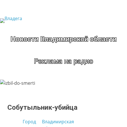
Перейти
к
содержимому
Новости Владимирской области
Реклама на радио
Собутыльник-убийца
Город
Владимирская