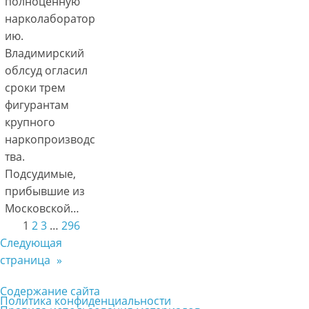
полноценную
нарколаборатор
ию.
Владимирский
облсуд огласил
сроки трем
фигурантам
крупного
наркопроизводс
тва.
Подсудимые,
прибывшие из
Московской…
1
2
3
…
296
Следующая
страница
»
Содержание сайта
Политика конфиденциальности