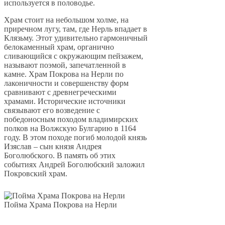
используется в половодье.
Храм стоит на небольшом холме, на
приречном лугу, там, где Нерль впадает в
Клязьму. Этот удивительно гармоничный
белокаменный храм, органично
сливающийся с окружающим пейзажем,
называют поэмой, запечатленной в
камне. Храм Покрова на Нерли по
лаконичности и совершенству форм
сравнивают с древнегреческими
храмами. Исторические источники
связывают его возведение с
победоносным походом владимирских
полков на Волжскую Булгарию в 1164
году. В этом походе погиб молодой князь
Изяслав – сын князя Андрея
Боголюбского. В память об этих
событиях Андрей Боголюбский заложил
Покровский храм.
Пойма Храма Покрова на Нерли