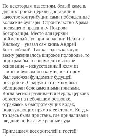
По некоторым известиям, белый камень
для постройки церкви доставили в
качестве контрибуции сами побежденные
волжские булгары. Строительство Храма
посвящено празднику Покрова
Богородицы. Место для церкви –
пойменный луг при впадении Нерли в
Клязьму – указал сам князь Андрей
Боголюбский. Так как здесь каждую
весну разливалось широкое половодье, то
под храм было сооружено высокое
основание – искусственный холм из
глины и булыжного камня, в котором
был заложен фундамент будущей
постройки. Снаружи этот холм был
облицован белокаменными плитами.
Когда весной разливается Нерль, церковь
остается на небольшом островке,
отражаясь в быстротекущих водах,
подступающих прямо к ее стенам. Когда-
то здесь была пристань, где причаливали
шедшие по Клязьме речные суда.
Приглашаем всех жителей и гостей