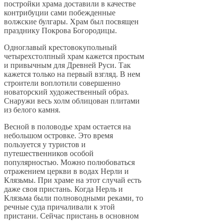
постройки храма доставили в качестве
контрибуции сами побежденные
волжские булгары. Храм был посвящен
празднику Покрова Богородицы.
Одноглавый крестовокупольный
четырехстолпный храм кажется простым
и привычным для Древней Руси. Так
кажется только на первый взгляд. В нем
строители воплотили совершенно
новаторский художественный образ.
Снаружи весь холм облицован плитами
из белого камня.
Весной в половодье храм остается на
небольшом островке. Это время
пользуется у туристов и
путешественников особой
популярностью. Можно полюбоваться
отражением церкви в водах Нерли и
Клязьмы. При храме на этот случай есть
даже своя пристань. Когда Нерль и
Клязьма были полноводными реками, то
речные суда причаливали к этой
пристани. Сейчас пристань в основном