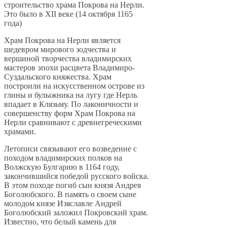
строительство храма Покрова на Нерли.
Это было в XII веке (14 октября 1165
года)
Храм Покрова на Нерли является
шедевром мирового зодчества и
вершиной творчества владимирских
мастеров эпохи расцвета Владимиро-
Суздальского княжества. Храм
построили на искусственном острове из
глины и булыжника на лугу где Нерль
впадает в Клязьму. По лаконичности и
совершенству форм Храм Покрова на
Нерли сравнивают с древнегреческими
храмами.
Летописи связывают его возведение с
походом владимирских полков на
Волжскую Булгарию в 1164 году,
закончившийся победой русского войска.
В этом походе погиб сын князя Андрея
Боголюбского. В память о своем сыне
молодом князе Изяславле Андрей
Боголюбский заложил Покровский храм.
Известно, что белый камень для