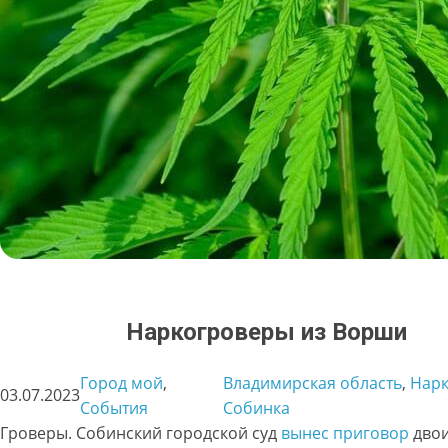
Наркогроверы из Ворши
Город мой
, 
Владимирская область
, 
Нарк
03.07.2023
События
Собинка
Гроверы. Собинский городской суд
вынес приговор
дво