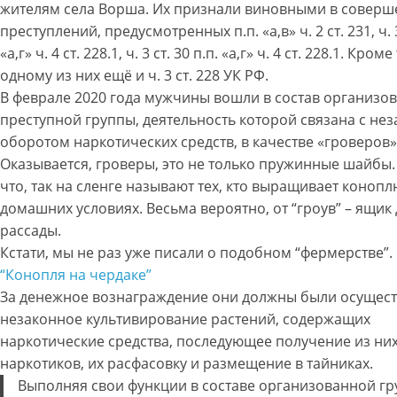
жителям села Ворша. Их признали виновными в совер
преступлений, предусмотренных п.п. «а,в» ч. 2 ст. 231, ч. 3
«а,г» ч. 4 ст. 228.1, ч. 3 ст. 30 п.п. «а,г» ч. 4 ст. 228.1. Кроме
одному из них ещё и ч. 3 ст. 228 УК РФ.
В феврале 2020 года мужчины вошли в состав организо
преступной группы, деятельность которой связана с не
оборотом наркотических средств, в качестве «гроверов»
Оказывается, гроверы, это не только пружинные шайбы
что, так на сленге называют тех, кто выращивает конопл
домашних условиях. Весьма вероятно, от “гроув” – ящик
рассады.
Кстати, мы не раз уже писали о подобном “фермерстве”
“Конопля на чердаке”
За денежное вознаграждение они должны были осущест
незаконное культивирование растений, содержащих
наркотические средства, последующее получение из ни
наркотиков, их расфасовку и размещение в тайниках.
Выполняя свои функции в составе организованной гр