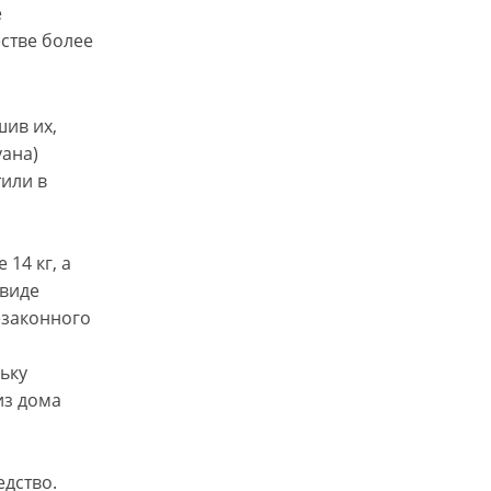
е
стве более
шив их,
уана)
тили в
14 кг, а
 виде
езаконного
ьку
из дома
едство.