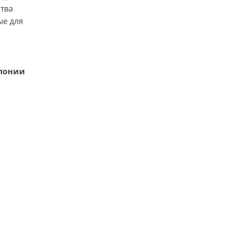
ства
ые для
олонии