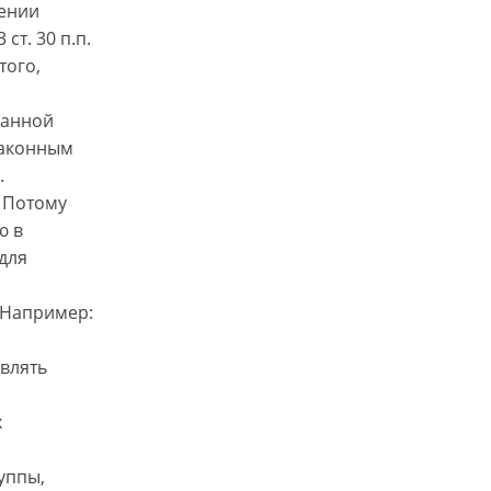
шении
 ст. 30 п.п.
 того,
ванной
законным
.
. Потому
ю в
 для
. Например:
влять
х
уппы,