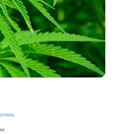
отики
, 
им