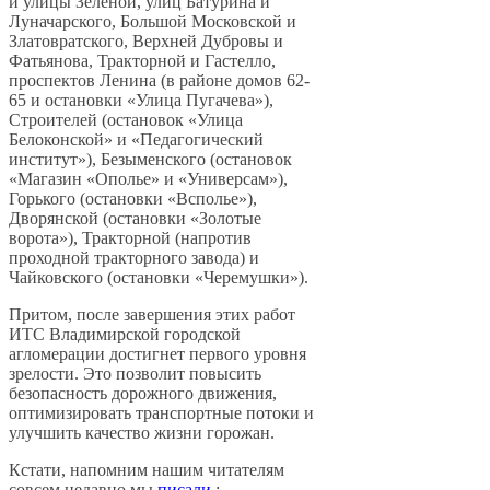
и улицы Зеленой, улиц Батурина и
Луначарского, Большой Московской и
Златовратского, Верхней Дубровы и
Фатьянова, Тракторной и Гастелло,
проспектов Ленина (в районе домов 62-
65 и остановки «Улица Пугачева»),
Строителей (остановок «Улица
Белоконской» и «Педагогический
институт»), Безыменского (остановок
«Магазин «Ополье» и «Универсам»),
Горького (остановки «Всполье»),
Дворянской (остановки «Золотые
ворота»), Тракторной (напротив
проходной тракторного завода) и
Чайковского (остановки «Черемушки»).
Притом, после завершения этих работ
ИТС Владимирской городской
агломерации достигнет первого уровня
зрелости. Это позволит повысить
безопасность дорожного движения,
оптимизировать транспортные потоки и
улучшить качество жизни горожан.
Кстати, напомним нашим читателям
совсем недавно мы
писали
: