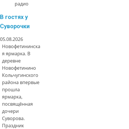
радио
В гостях у
Суворочки
05.08.2026
Новофетининска
я ярмарка. В
деревне
Новофетинино
Кольчугинского
района впервые
прошла
ярмарка,
посвящённая
дочери
Суворова.
Праздник