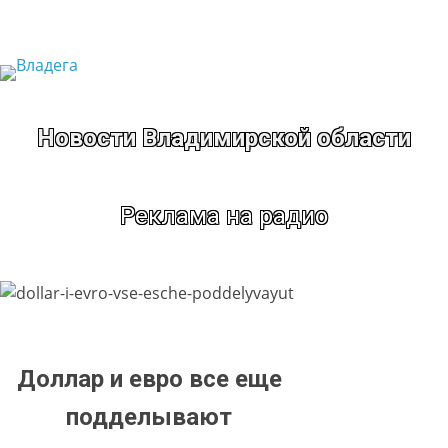
Перейти
к
содержимому
Новости Владимирской области
Реклама на радио
Доллар и евро все еще
подделывают