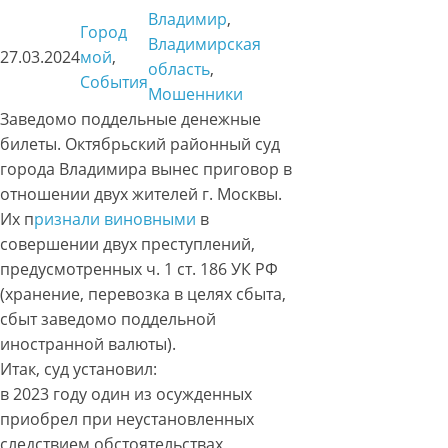
Владимир
, 
Город
Владимирская
27.03.2024
мой
, 
область
, 
События
Мошенники
Заведомо поддельные денежные
билеты. Октябрьский районный суд
города Владимира вынес приговор в
отношении двух жителей г. Москвы.
Их п
ризнали виновными
в
совершении двух преступлений,
предусмотренных ч. 1 ст. 186 УК РФ
(хранение, перевозка в целях сбыта,
сбыт заведомо поддельной
иностранной валюты).
Итак, суд установил:
в 2023 году один из осужденных
приобрел при неустановленных
следствием обстоятельствах