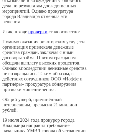
отказывали в возбуждении уголовного
дела по результатам доследственных
мероприятий. Однако прокуратура
города Владимира отменяла эти
решения.
Итак, в ходе
проверки
стало известно:
Помимо оказания риэлторских услуг, эта
организация привлекала денежные
средства граждан, заключая с ними
договоры займа. Притом гражданам
обещали выплату высоких процентов.
Однако впоследствии денежные средства
не возвращались. Таким образом, в
действиях сотрудников ООО «Иоффе и
партнёры» прокуратура обнаружила
признаки мошенничества.
Общий ущерб, причинённый
потерпевшим, превысил 21 миллион
рублей.
19 июля 2024 года прокурор города
Владимира направил требование
начальнику УМВД города об устранении