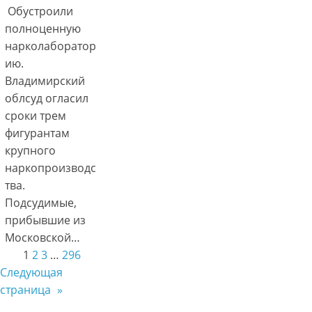
Обустроили
полноценную
нарколаборатор
ию.
Владимирский
облсуд огласил
сроки трем
фигурантам
крупного
наркопроизводс
тва.
Подсудимые,
прибывшие из
Московской…
1
2
3
…
296
Следующая
страница
»