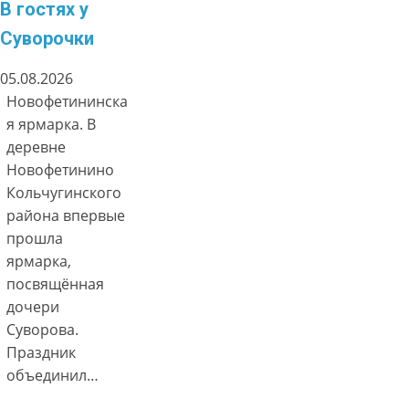
В гостях у
Суворочки
05.08.2026
Новофетининска
я ярмарка. В
деревне
Новофетинино
Кольчугинского
района впервые
прошла
ярмарка,
посвящённая
дочери
Суворова.
Праздник
объединил…